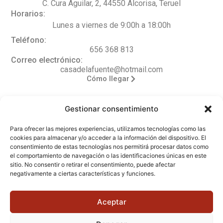
C. Cura Aguilar, 2, 44550 Alcorisa, Teruel
Horarios:
Lunes a viernes de 9:00h a 18:00h
Teléfono:
656 368 813
Correo electrónico:
casadelafuente@hotmail.com
Cómo llegar
Gestionar consentimiento
Legal
Para ofrecer las mejores experiencias, utilizamos tecnologías como las
cookies para almacenar y/o acceder a la información del dispositivo. El
Aviso legal
consentimiento de estas tecnologías nos permitirá procesar datos como
el comportamiento de navegación o las identificaciones únicas en este
Política de privacidad
sitio. No consentir o retirar el consentimiento, puede afectar
negativamente a ciertas características y funciones.
Accesibilidad
Política de cookies (UE)
Aceptar