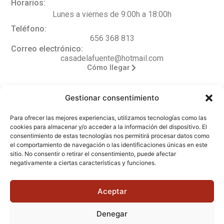
Horarios:
Lunes a viernes de 9:00h a 18:00h
Teléfono:
656 368 813
Correo electrónico:
casadelafuente@hotmail.com
Cómo llegar
Gestionar consentimiento
Legal
Para ofrecer las mejores experiencias, utilizamos tecnologías como las
cookies para almacenar y/o acceder a la información del dispositivo. El
Aviso legal
consentimiento de estas tecnologías nos permitirá procesar datos como
el comportamiento de navegación o las identificaciones únicas en este
Política de privacidad
sitio. No consentir o retirar el consentimiento, puede afectar
negativamente a ciertas características y funciones.
Accesibilidad
Política de cookies (UE)
Aceptar
Denegar